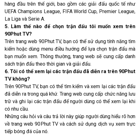
hàng đầu trên thế giới, bao gồm các giải đấu quốc tế như
UEFA Champions League, FIFA World Cup, Premier League,
La Liga và Serie A.
5. Làm thế nào để chọn trận đấu tôi muốn xem trên
90Phut TV?
Trên trang web 90Phut TV, bạn có thể sử dụng tính năng tìm
kiếm hoặc dùng menu điều hướng để lựa chọn trận đấu mà
bạn muốn xem. Thông thường, trang web sẽ cung cấp danh
sách trận đấu theo thời gian và giải đấu.
6. Tôi có thể xem lại các trận đấu đã diễn ra trên 90Phut
TV không?
Trên 90Phut TV, bạn có thể tìm kiếm và xem lại các trận đấu
đã diễn ra trong quá khứ. Trang web cung cấp chức năng lưu
trữ và ghi lại các trận đấu để người dùng có thể xem lại khi
có nhu cầu.
Những câu hỏi và câu trả lời này giúp người dùng hiểu rõ hơn
về trang web 90Phut TV và cách sử dụng dịch vụ xem trực
tiếp bóng đá của nó.