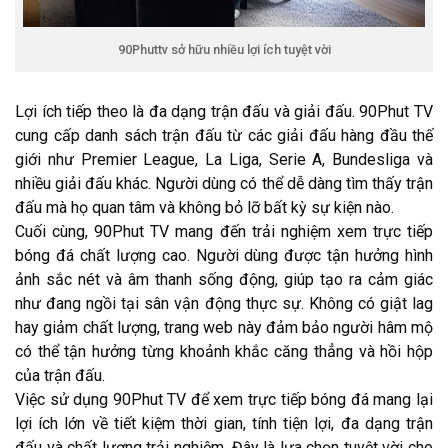
90Phuttv sở hữu nhiều lợi ích tuyệt vời
Lợi ích tiếp theo là đa dạng trận đấu và giải đấu. 90Phut TV
cung cấp danh sách trận đấu từ các giải đấu hàng đầu thế
giới như Premier League, La Liga, Serie A, Bundesliga và
nhiều giải đấu khác. Người dùng có thể dễ dàng tìm thấy trận
đấu mà họ quan tâm và không bỏ lỡ bất kỳ sự kiện nào.
Cuối cùng, 90Phut TV mang đến trải nghiệm xem trực tiếp
bóng đá chất lượng cao. Người dùng được tận hưởng hình
ảnh sắc nét và âm thanh sống động, giúp tạo ra cảm giác
như đang ngồi tại sân vận động thực sự. Không có giật lag
hay giảm chất lượng, trang web này đảm bảo người hâm mộ
có thể tận hưởng từng khoảnh khắc căng thẳng và hồi hộp
của trận đấu.
Việc sử dụng 90Phut TV để xem trực tiếp bóng đá mang lại
lợi ích lớn về tiết kiệm thời gian, tính tiện lợi, đa dạng trận
đấu và chất lượng trải nghiệm. Đây là lựa chọn tuyệt vời cho