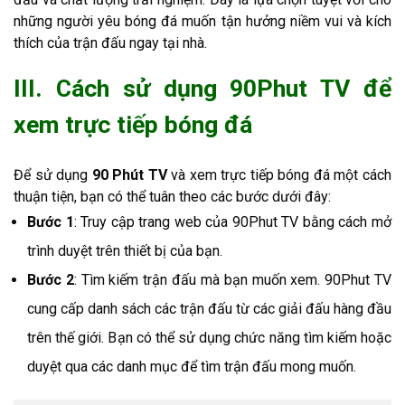
những người yêu bóng đá muốn tận hưởng niềm vui và kích
thích của trận đấu ngay tại nhà.
III. Cách sử dụng 90Phut TV để
xem trực tiếp bóng đá
Để sử dụng
90 Phút TV
và xem trực tiếp bóng đá một cách
thuận tiện, bạn có thể tuân theo các bước dưới đây:
Bước 1
: Truy cập trang web của 90Phut TV bằng cách mở
trình duyệt trên thiết bị của bạn.
Bước 2
: Tìm kiếm trận đấu mà bạn muốn xem. 90Phut TV
cung cấp danh sách các trận đấu từ các giải đấu hàng đầu
trên thế giới. Bạn có thể sử dụng chức năng tìm kiếm hoặc
duyệt qua các danh mục để tìm trận đấu mong muốn.