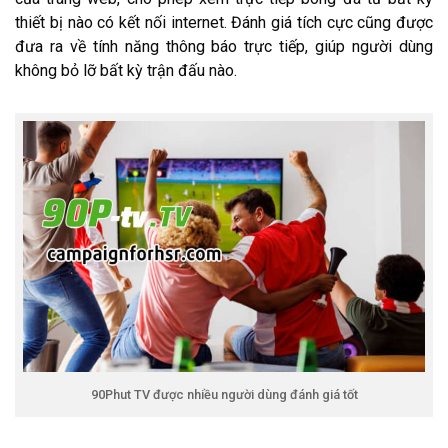
thiết bị nào có kết nối internet. Đánh giá tích cực cũng được
đưa ra về tính năng thông báo trực tiếp, giúp người dùng
không bỏ lỡ bất kỳ trận đấu nào.
90Phut TV được nhiều người dùng đánh giá tốt