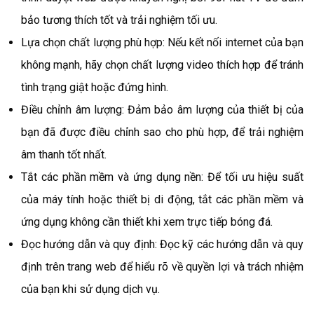
bảo tương thích tốt và trải nghiệm tối ưu.
Lựa chọn chất lượng phù hợp: Nếu kết nối internet của bạn
không mạnh, hãy chọn chất lượng video thích hợp để tránh
tình trạng giật hoặc đứng hình.
Điều chỉnh âm lượng: Đảm bảo âm lượng của thiết bị của
bạn đã được điều chỉnh sao cho phù hợp, để trải nghiệm
âm thanh tốt nhất.
Tắt các phần mềm và ứng dụng nền: Để tối ưu hiệu suất
của máy tính hoặc thiết bị di động, tắt các phần mềm và
ứng dụng không cần thiết khi xem trực tiếp bóng đá.
Đọc hướng dẫn và quy định: Đọc kỹ các hướng dẫn và quy
định trên trang web để hiểu rõ về quyền lợi và trách nhiệm
của bạn khi sử dụng dịch vụ.