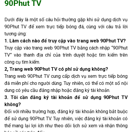
90Phut TV
Dưới đây là một số câu hỏi thường gặp khi sử dụng dịch vụ
90Phut TV để xem trực tiếp bóng đá, cùng với câu trả lời
tương ứng:
1. Làm cách nào để truy cập vào trang web 90Phut TV?
Truy cập vào trang web 90Phut TV bằng cách nhập “90Phut
TV” vào thanh địa chỉ của trình duyệt hoặc tìm kiếm trên
công cụ tìm kiếm.
2, Trang web 90Phut TV có phí sử dụng không?
Trang web 90Phut TV cung cấp dịch vụ xem trực tiếp bóng
đá miễn phí cho người dùng. Tuy nhiên, có thể có một số nội
dung có yêu cầu đăng nhập hoặc đăng ký tài khoản.
3. Tôi cần đăng ký tài khoản để sử dụng 90Phut TV
không?
Đối với nhiều trường hợp, đăng ký tài khoản không bắt buộc
để sử dụng 90Phut TV. Tuy nhiên, việc đăng ký tài khoản có
thể mang lại lợi ích như theo dõi lịch sử xem và nhận thông