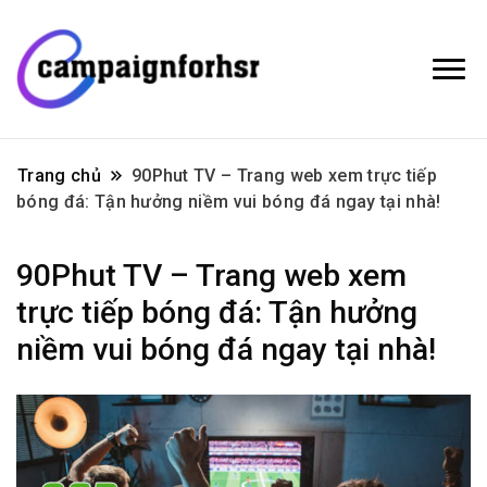
Trang chủ
90Phut TV – Trang web xem trực tiếp
bóng đá: Tận hưởng niềm vui bóng đá ngay tại nhà!
90Phut TV – Trang web xem
trực tiếp bóng đá: Tận hưởng
niềm vui bóng đá ngay tại nhà!