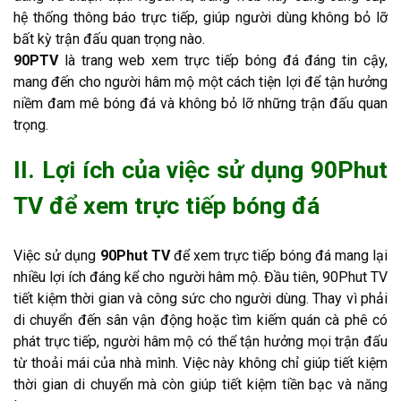
hệ thống thông báo trực tiếp, giúp người dùng không bỏ lỡ
bất kỳ trận đấu quan trọng nào.
90PTV
là trang web xem trực tiếp bóng đá đáng tin cậy,
mang đến cho người hâm mộ một cách tiện lợi để tận hưởng
niềm đam mê bóng đá và không bỏ lỡ những trận đấu quan
trọng.
II. Lợi ích của việc sử dụng 90Phut
TV để xem trực tiếp bóng đá
Việc sử dụng
90Phut TV
để xem trực tiếp bóng đá mang lại
nhiều lợi ích đáng kể cho người hâm mộ. Đầu tiên, 90Phut TV
tiết kiệm thời gian và công sức cho người dùng. Thay vì phải
di chuyển đến sân vận động hoặc tìm kiếm quán cà phê có
phát trực tiếp, người hâm mộ có thể tận hưởng mọi trận đấu
từ thoải mái của nhà mình. Việc này không chỉ giúp tiết kiệm
thời gian di chuyển mà còn giúp tiết kiệm tiền bạc và năng