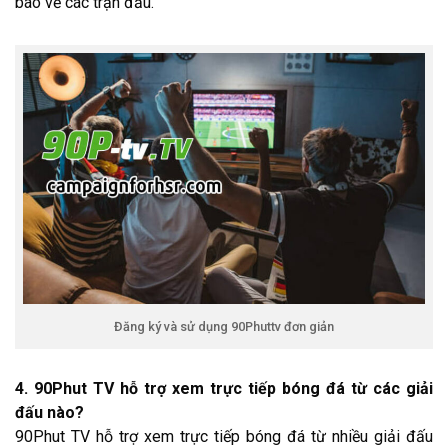
báo về các trận đấu.
Đăng ký và sử dụng 90Phuttv đơn giản
4. 90Phut TV hỗ trợ xem trực tiếp bóng đá từ các giải
đấu nào?
90Phut TV hỗ trợ xem trực tiếp bóng đá từ nhiều giải đấu