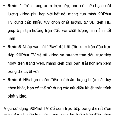
Bước 4
: Trên trang xem trực tiếp, bạn có thể chọn chất
lượng video phù hợp với kết nối mạng của mình. 90Phut
TV cung cấp nhiều tùy chọn chất lượng, từ SD đến HD,
giúp bạn tận hưởng trận đấu với chất lượng hình ảnh tốt
nhất.
Bước 5
: Nhấp vào nút “Play” để bắt đầu xem trận đấu trực
tiếp. 90Phut TV sẽ tải video và stream trận đấu trực tiếp
ngay trên trang web, mang đến cho bạn trải nghiệm xem
bóng đá tuyệt vời.
Bước 6
: Nếu bạn muốn điều chỉnh âm lượng hoặc các tùy
chọn khác, bạn có thể sử dụng các nút điều khiển trên trình
phát video.
Việc sử dụng 90Phut TV để xem trực tiếp bóng đá rất đơn
giản. Bạn chỉ cần truy cập trang web, tìm kiếm trận đấu, chọn