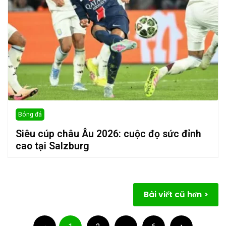
Bóng đá
Siêu cúp châu Âu 2026: cuộc đọ sức đỉnh
cao tại Salzburg
Điều
Bài viết cũ hơn
hướng
Phân
bài