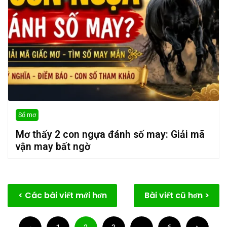
Sổ mơ
Mơ thấy 2 con ngựa đánh số may: Giải mã
vận may bất ngờ
Điều
Các bài viết mới hơn
Bài viết cũ hơn
hướng
Phân
bài