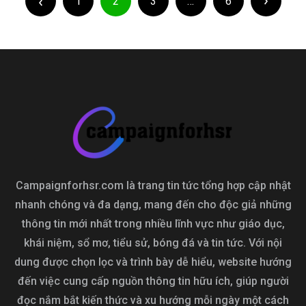
trang
1
2
3
…
6
viết
bài
viết
Campaignforhsr.com là trang tin tức tổng hợp cập nhật
nhanh chóng và đa dạng, mang đến cho độc giả những
thông tin mới nhất trong nhiều lĩnh vực như giáo dục,
khái niệm, sổ mơ, tiểu sử, bóng đá và tin tức. Với nội
dung được chọn lọc và trình bày dễ hiểu, website hướng
đến việc cung cấp nguồn thông tin hữu ích, giúp người
đọc nắm bắt kiến thức và xu hướng mỗi ngày một cách